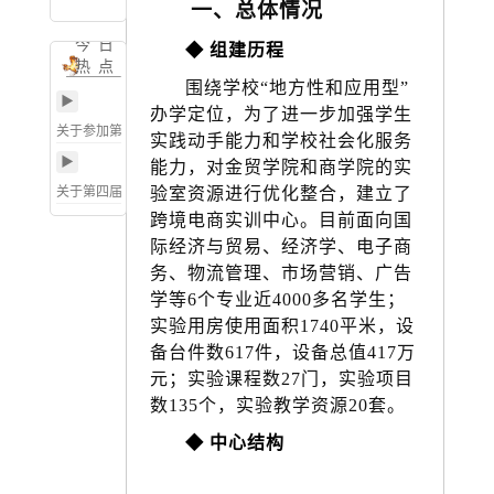
一、总体情况
今日
◆ 组建历程
热点
围绕学校
“地方性和应用型”
▶
办学定位，
为了进一步
加强学生
关于参加第九届尖烽时刻
实践动手能力和学校社会化服务
商业模拟大赛 通 知
▶
能力，对金贸学院和商学院的实
关于第四届“中金所杯”高
验室资源进行优化整合，建立了
校大学生金融衍生品知识
跨境电商实训中心。目前面向国
竞赛的通知
际经济与贸易、经济学、电子商
务、物流管理、市场营销、广告
学等
6个专业近4000多名学生；
实验用房使用面积1740平米，设
备台件数617件，设备总值417万
元；实验课程数27门，实验项目
数135个，实验教学资源20套。
◆ 中心结构