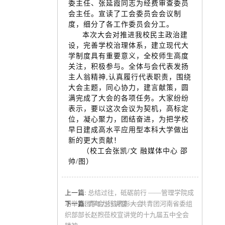
委主任、张延霞同志为经费审查委员
会主任。宣读了工会委员会会议制
度，细分了各工作委员会分工。
本次大会对推进我校民主政治建
设，完善学校治理体系，建立现代大
学制度具有重要意义，全校师生高度
关注，积极参与。全体与会代表发扬
主人翁精神,认真履行代表职责，围绕
大会主题，同心协力，建言献策，圆
满完成了大会的各项任务。大家纷纷
表示，要以这次会议为契机，高标定
位，凝心聚力，团结奋进，为把学校
早日建成高水平应用型本科大学做出
新的更大贡献！
（校工会张凯/文 融媒体中心 邵
帅/图）
上一篇:
总结过往，砥砺前行 ——管理学院成
功举办团学会总结表彰大会
下一篇:
青年力行讲堂——共青团河南省委组
织部部长赵煦莅校宣讲党的十九届五中全会