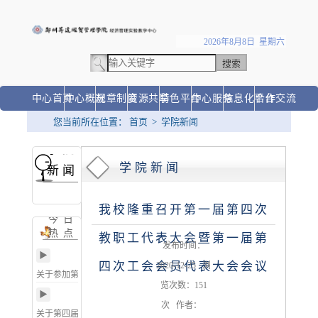
2026年8月8日 星期六
中心首页
中心概况
规章制度
资源共享
特色平台
中心服务
信息化平台
合作交流
您当前所在位置：
首页
>
学院新闻
学院
◆
学院新闻
新闻
我校隆重召开第一届第四次
今日
热点
教职工代表大会暨第一届第
发布时间：
▶
四次工会会员代表大会会议
2020-12-25 浏
关于参加第九届尖烽时刻
览次数：
151
商业模拟大赛 通 知
▶
次 作者：
关于第四届“中金所杯”高