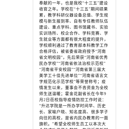
奉献的一年，也是我校“十三五”建设
收官之年。学校在“十三五”期间硕果
累，教学科研仪器设备总值、学生规
模与新生报到率、自有专任教师队伍
建设、重点学科、图书馆藏书、实验
实训场所、校企合作、学科竞赛、学
生就业等方面都有很大程度的提升，
学校顺利通过了教育部本科教学工作
合格评估，被省委省政府授予“河南
省文明校园”，先后荣获“河南省优秀
民办学校”“河南省依法治校示范校”
“河南省平安校园”“河南省第三届大
美学工十佳先进单位”“河南省语言文
字规范化示范学校”等荣誉称号；疫
情发生以来，董事会不吝资金为全校
师生送温暖；霍金花副省长在今年9
月2日莅校指导疫情防控工作时说：
“升达学院是一所办学时间早、历史
长、家喻户晓、知名度高、很多学子
向往的高校，是省内民办教育的一面
旗帜。”希望全校师生员工以本次大