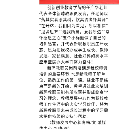
创新创业教育学院的任广华老师
代表全体新聘教职员发言，任老师以
“落其实者思其树，饮其流者怀其源”
“在升达，我们因为看见，所以相信”
“见贤思齐”“选我所爱，爱我所选”“常
怀感恩之心”五个小标题做了自己的
培训感言，并代表新聘教职员庄严表
态：愿为把我校办成学生成长、教师
发展、家长满意、社会好评的高水平
应用型民办大学而努力奋斗！
新聘教职员岗前培训是我校师资
培训的重要环节,也是新教师了解单
位、熟悉工作的第一课。结业不是结
束而是新的开始，希望通过此次培训
新聘教职员能有所收获并形成终身学
习的理念，教师发展中心作为我校教
师工作生涯中的忠实学习伙伴，将为
新聘教职员未来成长过程中的学习需
求提供持续的支持与帮助。
（教师发展中心郭青梅/文 融媒
体中心 邵帅/图）