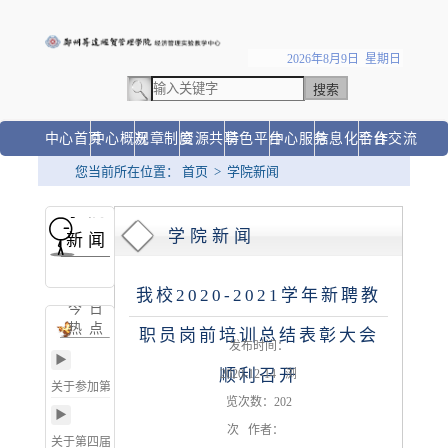
2026年8月9日 星期日
中心首页
中心概况
规章制度
资源共享
特色平台
中心服务
信息化平台
合作交流
您当前所在位置：
首页
>
学院新闻
学院
◆
学院新闻
新闻
我校2020-2021学年新聘教
今日
热点
职员岗前培训总结表彰大会
发布时间：
▶
顺利召开
2020-12-14 浏
关于参加第九届尖烽时刻
览次数：
202
商业模拟大赛 通 知
▶
次 作者：
关于第四届“中金所杯”高